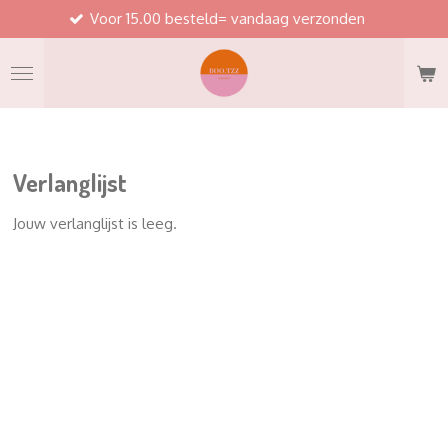
Voor 15.00 besteld= vandaag verzonden
Ga
direct
naar
de
hoofdinhoud
Verlanglijst
Jouw verlanglijst is leeg.