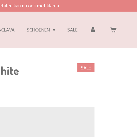
etalen kan nu ook met klarna
ACLAVA
SCHOENEN
SALE
hite
SALE