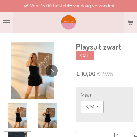
Voor 15.00 besteld= vandaag verzonden
Ga
direct
naar
de
hoofdinhoud
Playsuit zwart
SALE
€ 10,00
€ 19,95
Maat
In