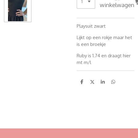
winkelwagen
Playsuit zwart
Lijkt op een rokje maar het
is een broekje
Ruby is 1.74 en draagt hier
mt m/l
D
D
S
D
e
e
h
e
l
e
a
l
e
l
r
e
n
e
n