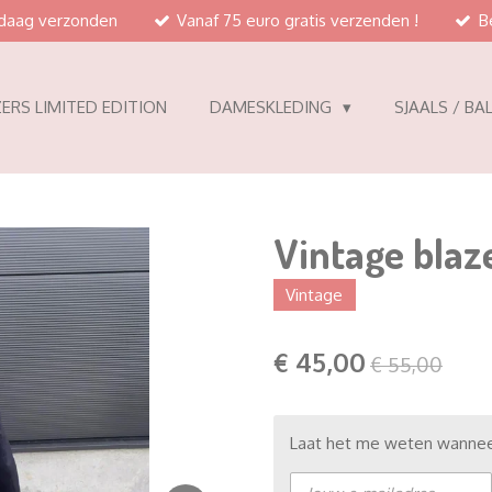
ndaag verzonden
Vanaf 75 euro gratis verzenden !
B
ERS LIMITED EDITION
DAMESKLEDING
SJAALS / BA
Vintage blaz
Vintage
€ 45,00
€ 55,00
Laat het me weten wanneer