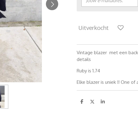
Uitverkocht
Vintage blazer met een back
details
Ruby is 1.74
Elke blazer is uniek !! One of 
D
D
S
e
e
h
l
e
a
e
l
r
n
e