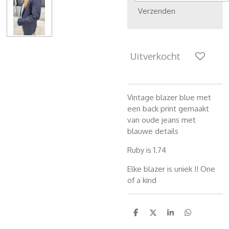
Verzenden
Uitverkocht
Vintage blazer blue met
een back print gemaakt
van oude jeans met
blauwe details
Ruby is 1.74
Elke blazer is uniek !! One
of a kind
D
D
S
D
e
e
h
e