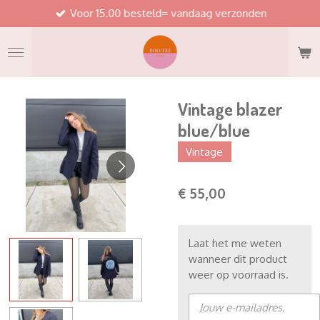
Voor 15.00 besteld= vandaag verzonden
Ga
direct
naar
de
hoofdinhoud
Vintage blazer
blue/blue
Vintage
€ 55,00
Laat het me weten
wanneer dit product
weer op voorraad is.