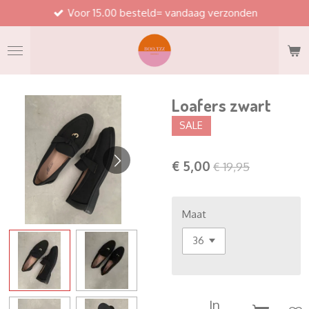
Voor 15.00 besteld= vandaag verzonden
Ga
direct
naar
de
hoofdinhoud
Loafers zwart
SALE
€ 5,00
€ 19,95
Maat
In