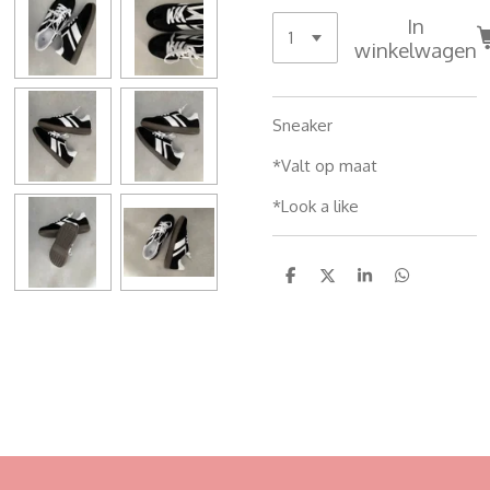
In
winkelwagen
Sneaker
*Valt op maat
*Look a like
D
D
S
D
e
e
h
e
l
e
a
l
e
l
r
e
n
e
n