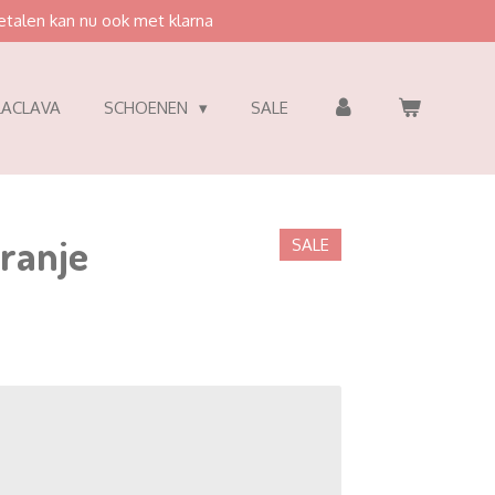
etalen kan nu ook met klarna
LACLAVA
SCHOENEN
SALE
oranje
SALE