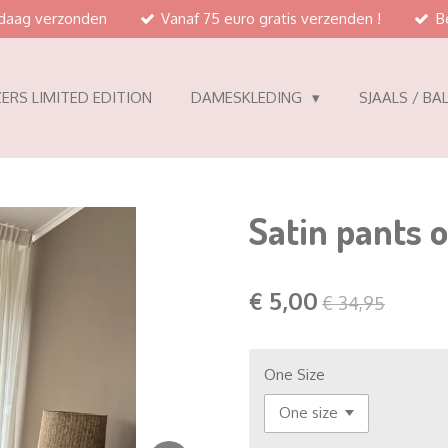
ndaag verzonden
Vanaf 75 euro gratis verzenden !
B
ERS LIMITED EDITION
DAMESKLEDING
SJAALS / BA
Satin pants 
€ 5,00
€ 34,95
One Size