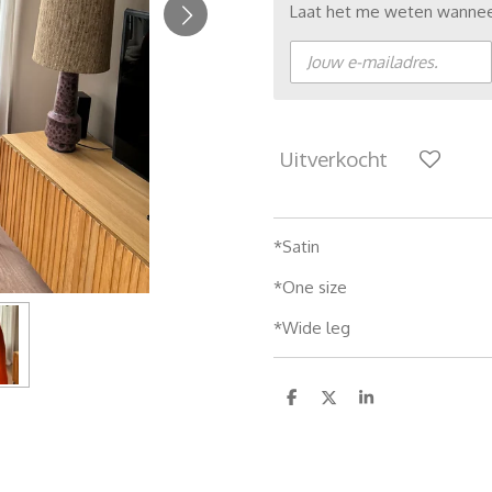
Laat het me weten wanneer
Uitverkocht
*Satin
*One size
*Wide leg
D
D
S
e
e
h
l
e
a
e
l
r
n
e