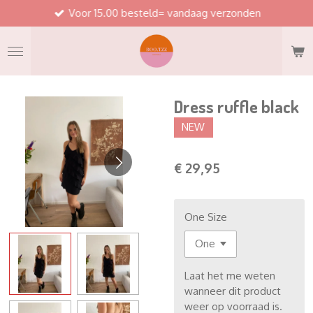
Voor 15.00 besteld= vandaag verzonden
Ga
direct
naar
de
hoofdinhoud
Dress ruffle black
NEW
€ 29,95
One Size
Laat het me weten
wanneer dit product
weer op voorraad is.