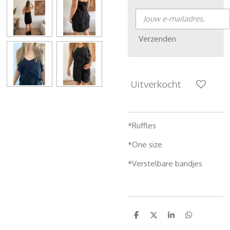
Verzenden
Uitverkocht
*Ruffles
*One size
*Verstelbare bandjes
D
D
S
D
e
e
h
e