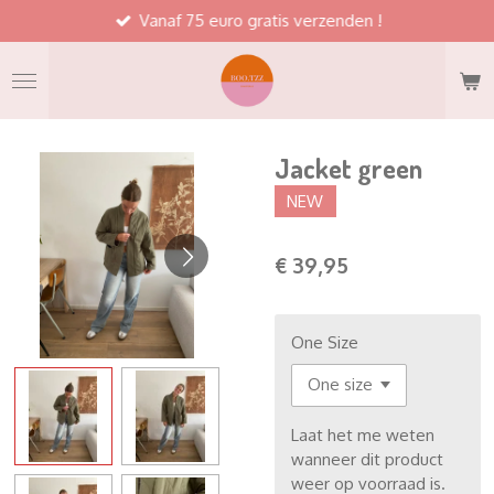
Vanaf 75 euro gratis verzenden !
Ga
direct
naar
de
hoofdinhoud
Jacket green
NEW
€ 39,95
One Size
Laat het me weten
wanneer dit product
weer op voorraad is.