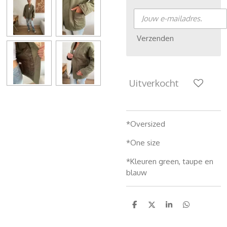
Verzenden
Uitverkocht
*Oversized
*One size
*Kleuren green, taupe en
blauw
D
D
S
D
e
e
h
e
l
e
a
l