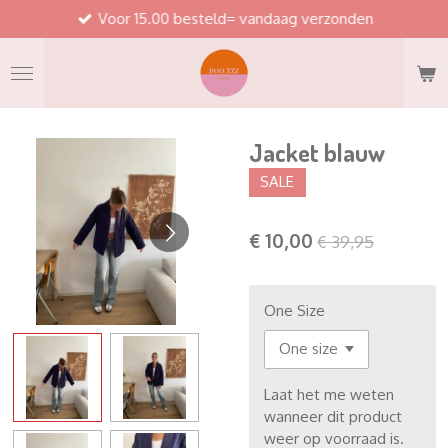
Voor 15.00 besteld= vandaag verzonden
Ga
direct
naar
de
hoofdinhoud
Jacket blauw
SALE
€ 10,00
€ 39,95
One Size
Laat het me weten
wanneer dit product
weer op voorraad is.