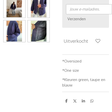
Verzenden
Uitverkocht
*Oversized
*One size
*Kleuren green, taupe en
blauw
D
D
S
D
e
e
h
e
l
e
a
l