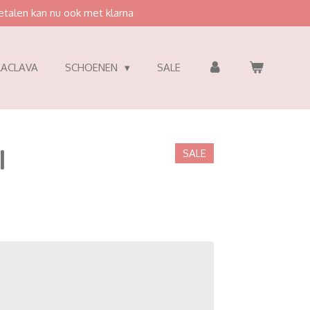
etalen kan nu ook met klarna
LACLAVA
SCHOENEN
SALE
l
SALE