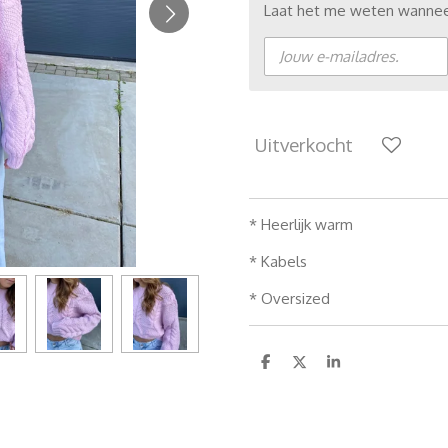
Laat het me weten wanneer
Uitverkocht
* Heerlijk warm
* Kabels
* Oversized
D
D
S
e
e
h
l
e
a
e
l
r
n
e