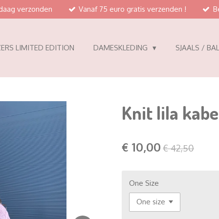
ndaag verzonden
Vanaf 75 euro gratis verzenden !
B
ERS LIMITED EDITION
DAMESKLEDING
SJAALS / BA
Knit lila kabe
€ 10,00
€ 42,50
One Size