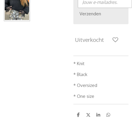
Verzenden
Uitverkocht
* Knit
* Black
* Oversized
* One size
D
D
S
D
e
e
h
e
l
e
a
l
e
l
r
e