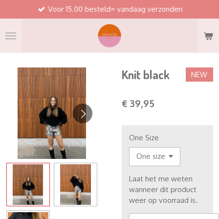
Voor 15.00 besteld= vandaag verzonden
Ga
direct
naar
de
hoofdinhoud
Knit black
NEW
€ 39,95
One Size
Laat het me weten
wanneer dit product
weer op voorraad is.