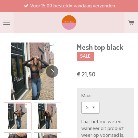
Voor 15.00 besteld= vandaag verzonden
Ga
direct
naar
de
hoofdinhoud
Mesh top black
SALE
€ 21,50
Maat
Laat het me weten
wanneer dit product
weer op voorraad is.