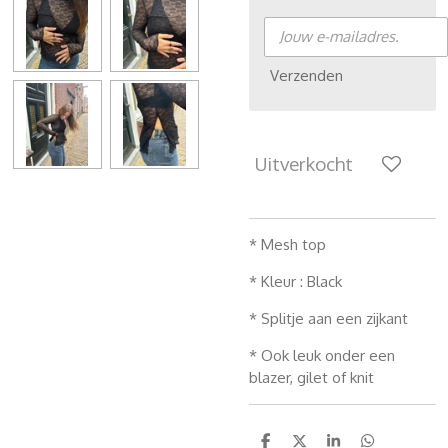
Verzenden
Uitverkocht
* Mesh top
* Kleur : Black
* Splitje aan een zijkant
* Ook leuk onder een
blazer, gilet of knit
D
D
S
D