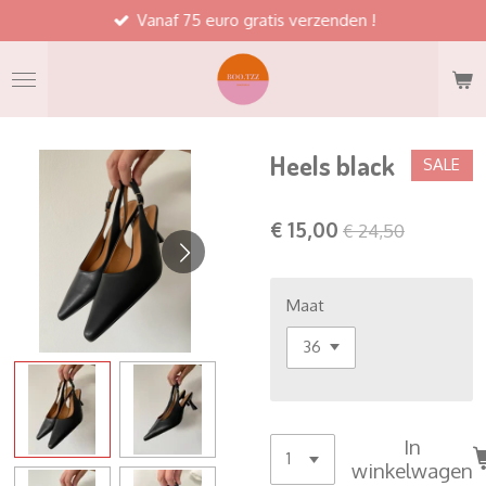
Vanaf 75 euro gratis verzenden !
Ga
direct
naar
de
hoofdinhoud
Heels black
SALE
€ 15,00
€ 24,50
Maat
In
winkelwagen