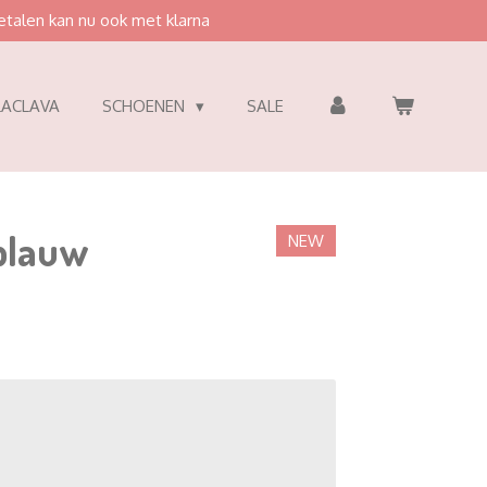
etalen kan nu ook met klarna
LACLAVA
SCHOENEN
SALE
blauw
NEW