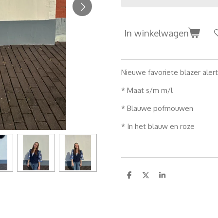
In winkelwagen
Nieuwe favoriete blazer alert 
* Maat s/m m/l
* Blauwe pofmouwen
* In het blauw en roze
D
D
S
e
e
h
l
e
a
e
l
r
n
e