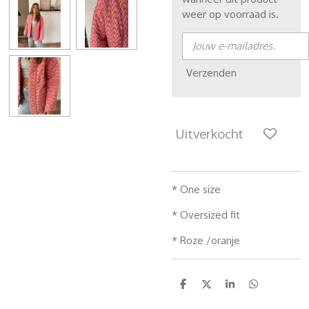
weer op voorraad is.
Verzenden
Uitverkocht
* One size
* Oversized fit
* Roze /oranje
D
D
S
D
e
e
h
e
l
e
a
l