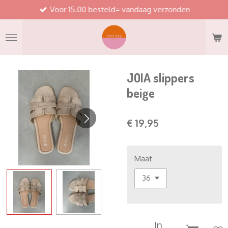
Voor 15.00 besteld= vandaag verzonden
Ga
direct
naar
de
hoofdinhoud
JOIA slippers
beige
€ 19,95
Maat
In