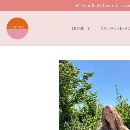
Voor 15.00 besteld= va
Ga
direct
naar
de
HOME
VINTAGE BLAZ
hoofdinhoud