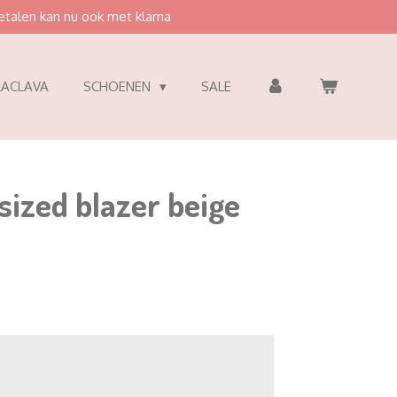
etalen kan nu ook met klarna
LACLAVA
SCHOENEN
SALE
ized blazer beige