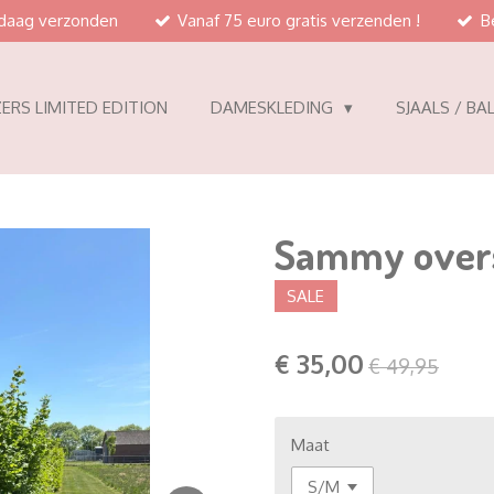
ndaag verzonden
Vanaf 75 euro gratis verzenden !
B
ERS LIMITED EDITION
DAMESKLEDING
SJAALS / BA
Sammy overs
SALE
€ 35,00
€ 49,95
Maat