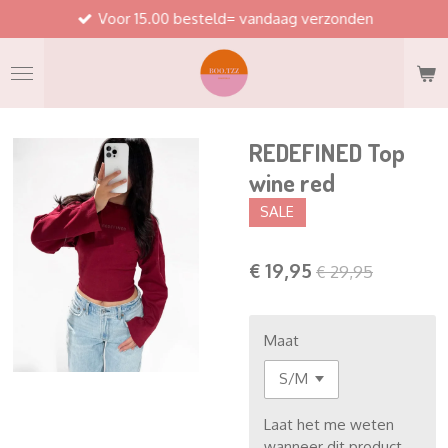
Voor 15.00 besteld= vandaag verzonden
Ga
direct
naar
de
hoofdinhoud
REDEFINED Top
wine red
SALE
€ 19,95
€ 29,95
Maat
Laat het me weten
wanneer dit product