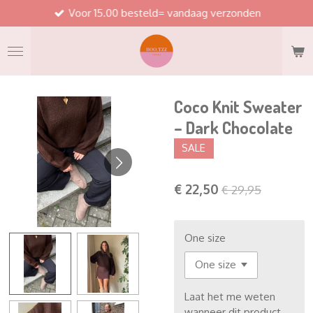
Voor 15.00 besteld= vandaag verzonden
Ga
direct
naar
de
hoofdinhoud
Coco Knit Sweater
– Dark Chocolate
SALE
€ 22,50
€ 29,95
One size
Laat het me weten
wanneer dit product