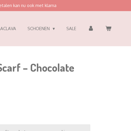
etalen kan nu ook met klarna
LACLAVA
SCHOENEN
SALE
Scarf – Chocolate