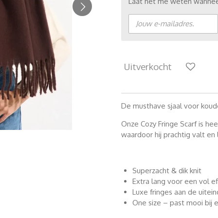
Laat het me weten wanneer
Uitverkocht
De musthave sjaal voor koud
Onze Cozy Fringe Scarf is heer
waardoor hij prachtig valt e
Superzacht & dik knit
Extra lang voor een vol ef
Luxe fringes aan de uitei
One size – past mooi bij 