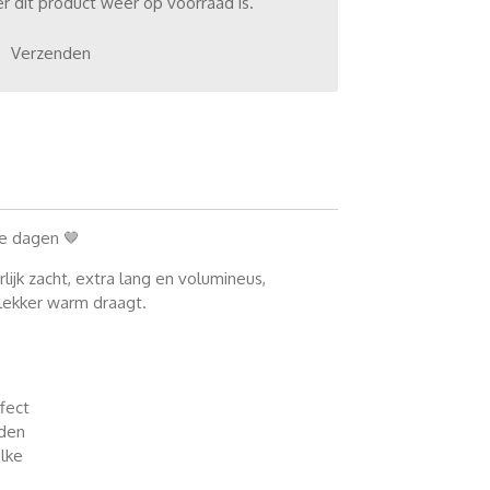
 dit product weer op voorraad is.
Verzenden
e dagen 🤎
lijk zacht, extra lang en volumineus,
n lekker warm draagt.
fect
nden
elke