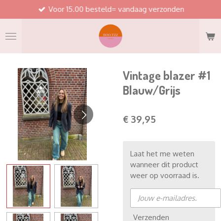
Voor 15.00 besteld= vandaag verzonden
Ga
direct
naar
de
hoofdinhoud
Vintage blazer #1
Blauw/Grijs
€ 39,95
Laat het me weten
wanneer dit product
weer op voorraad is.
Verzenden