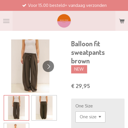
Voor 15.00 besteld= vandaag verzonden
Ga
direct
naar
de
hoofdinhoud
Balloon fit
sweatpants
brown
NEW
€ 29,95
One Size