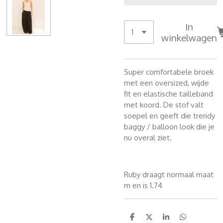
In
winkelwagen
Super comfortabele broek
met een oversized, wijde
fit en elastische tailleband
met koord. De stof valt
soepel en geeft die trendy
baggy / balloon look die je
nu overal ziet.
Ruby draagt normaal maat
m en is 1.74
D
D
S
D