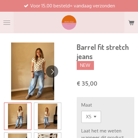
Voor 15.00 besteld= vandaag verzonden
Ga
direct
naar
de
hoofdinhoud
Barrel fit stretch
jeans
NEW
€ 35,00
Maat
Laat het me weten
wanneer dit product