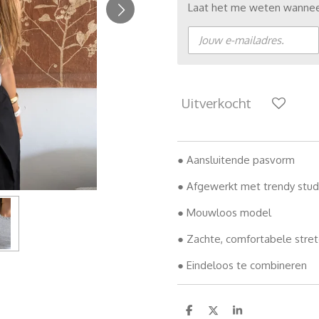
Laat het me weten wanneer
Uitverkocht
● Aansluitende pasvorm
● Afgewerkt met trendy stud
● Mouwloos model
● Zachte, comfortabele stret
● Eindeloos te combineren
D
D
S