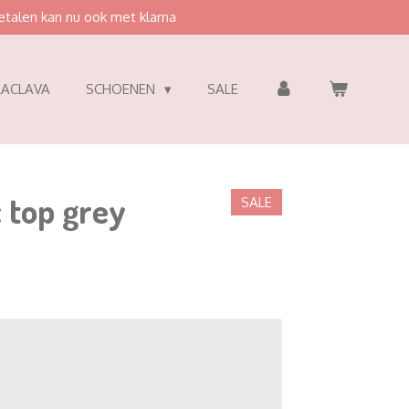
etalen kan nu ook met klarna
LACLAVA
SCHOENEN
SALE
 top grey
SALE