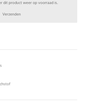
 dit product weer op voorraad is.
Verzenden
s
chstof